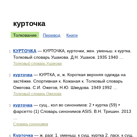
курточка
Толкование
Перевод
Книги
КУРТОЧКА
— КУРТОЧКА, курточки, жен. уменьш. к куртка.
1
Толковый словарь Ушакова. Д.Н. Ушаков. 1935 1940 …
Толковый словарь Ушакова
курточка
— КУРТКА, и, ж. Короткая верхняя одежда на
2
застёжке. Спортивная к. Кожаная к. Толковый словарь
Ожегова. С.И. Ожегов, Н.Ю. Шведова. 1949 1992 …
Толковый словарь Ожегова
курточка
— сущ., кол во синонимов: 2 • куртка (59) •
3
фарсетто (1) Словарь синонимов ASIS. В.Н. Тришин. 2013
…
Словарь синонимов
Курточка
— ж. разг. 1. уменьш. к сущ. куртка 2. ласк. к сущ.
4