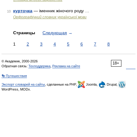
курточка
— іменник жіночого роду …
10
Орфографічний словник української мови
Страницы
Следующая
→
1
2
3
4
5
6
7
8
© Академик, 2000-2026
18+
Обратная связь:
Техподдержка
,
Реклама на сайте
👣 Путешествия
Экспорт словарей на сайты
, сделанные на PHP,
Joomla,
Drupal,
WordPress, MODx.