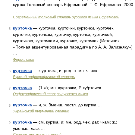
куртка Толковый словарь Ефремовой. Т. Ф. Ефремова. 2000
…
Современный толковый словарь русского языка Ефремовой
курточка
— курточка, курточки, курточки, курточек,
5
курточке, курточкам, курточку, курточки, курточкой,
курточкою, курточками, курточке, курточках (Источник:
«Полная акцентуированная парадигма по А. А. Зализняку»)
…
Формы слов
курточка
— к урточка, и, род. п. мн. ч. чек …
6
Русский орфографический словарь
курточка
— (1 ж); мн. ку/рточки, Р. ку/рточек …
7
Орфографический словарь русского языка
курточка
— и, ж. Зменш. пестл. до куртка …
8
Український тлумачний словник
курточка
— см. куртка; и; мн. род. чек, дат. чкам; ж.;
9
уменьш. ласк …
Словарь многих выражений